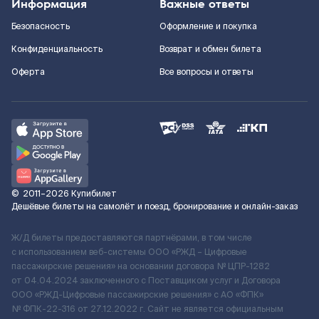
Информация
Важные ответы
Безопасность
Оформление и покупка
Конфиденциальность
Возврат и обмен билета
Оферта
Все вопросы и ответы
©
2011–2026
Купибилет
Дешёвые билеты на самолёт и поезд, бронирование и онлайн-заказ
Ж/Д билеты предоставляются партнёрами, в том числе
с использованием веб-системы ООО «РЖД – Цифровые
пассажирские решения» на основании договора № ЦПР-1282
от 04.04.2024 заключенного с Поставщиком услуг и Договора
ООО «РЖД-Цифровые пассажирские решения» c АО «ФПК»
№ ФПК-22-316 от 27.12.2022 г. Сайт не является официальным