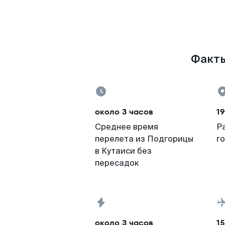
Факты
около 3 часов
19
Среднее время
Р
перелета из Подгорицы
г
в Кутаиси без
пересадок
около 3 часов
15