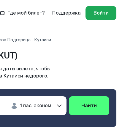
Где мой билет?
Поддержка
Войти
сов Подгорица - Кутаиси
KUT)
н даты вылета, чтобы
в Кутаиси недорого.
Найти