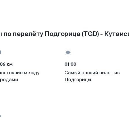
 по перелёту Подгорица (TGD) - Кутаиси
06 км
01:00
асстояние между
Самый ранний вылет из
ородами
Подгорицы