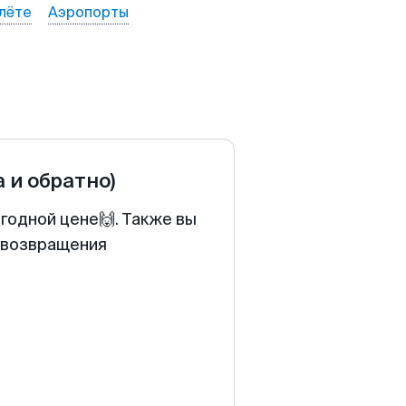
лёте
Аэропорты
а и обратно)
годной цене🙌. Также вы
у возвращения