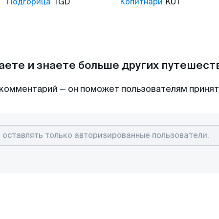
Подгорица
TGD
Копитнари
KUT
аете и знаете больше других путешес
комментарий — он поможет пользователям приня