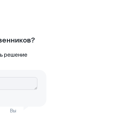
твенников?
ть решение
Вы