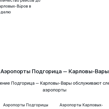
оличество рейсов до
рловых-Ва́ров в
еделю
Аэропорты Подгорица — Карловы-Вары
ение Подгорица — Карловы-Вары обслуживают с
аэропорты
Аэропорты
Подгорицы
Аэропорты
Карловых-