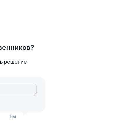
твенников?
ть решение
Вы