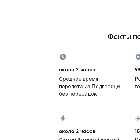
Факты по
около 2 часов
9
Среднее время
Р
перелета из Подгорицы
г
без пересадок
около 2 часов
15