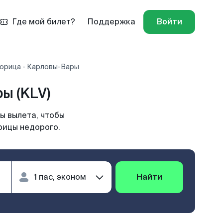
Где мой билет?
Поддержка
Войти
орица - Карловы-Вары
ы (KLV)
ы вылета, чтобы
рицы недорого.
Найти