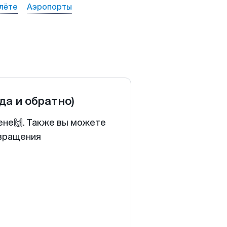
лёте
Аэропорты
уда и обратно)
ене🙌. Также вы можете
звращения