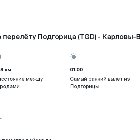
 перелёту Подгорица (TGD) - Карловы-В
98 км
01:00
асстояние между
Самый ранний вылет из
ородами
Подгорицы