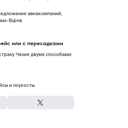
редложения авиакомпаний,
ых-Ва́ров.
ейс или с пересадками
страну Чехия двумя способами:
йсы и лоукосты.