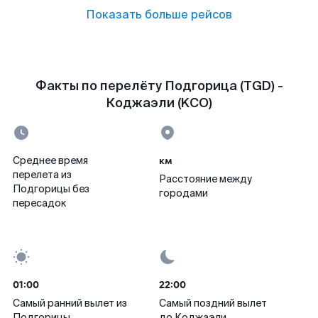
Показать больше рейсов
Факты по перелёту Подгорица (TGD) -
Коджаэли (KCO)
км
Среднее время
перелета из
Расстояние между
Подгорицы без
городами
пересадок
01:00
22:00
Самый ранний вылет из
Самый поздний вылет
Подгорицы
до Коджаэли