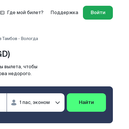
Где мой билет?
Поддержка
Войти
в Тамбов - Вологда
GD)
ы вылета, чтобы
ова недорого.
Найти