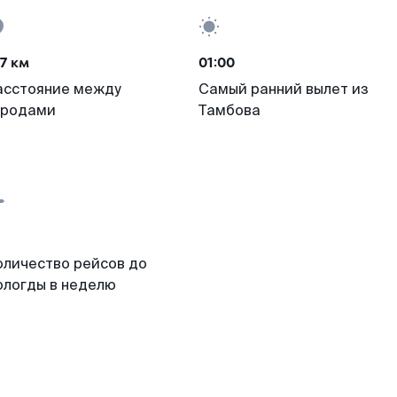
7 км
01:00
асстояние между
Самый ранний вылет из
ородами
Тамбова
оличество рейсов до
ологды в неделю