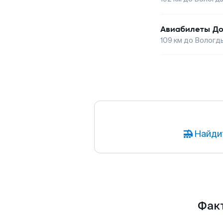
Авиабилеты
До
109
км до
Вологд
Найди
Факт