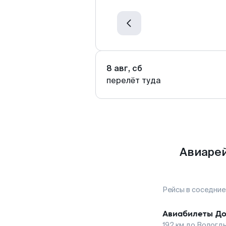
8 авг, сб
перелёт туда
Авиарей
Рейсы в соседние
Авиабилеты
До
192
км до
Вологд