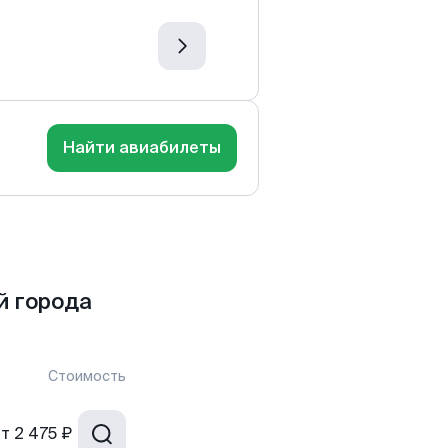
Найти авиабилеты
й города
Стоимость
от
2 475 ₽