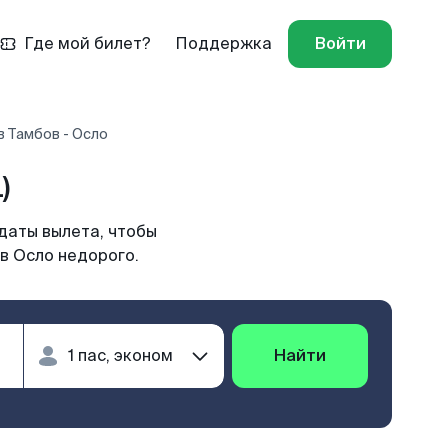
Где мой билет?
Поддержка
Войти
в Тамбов - Осло
)
даты вылета, чтобы
в Осло недорого.
Найти