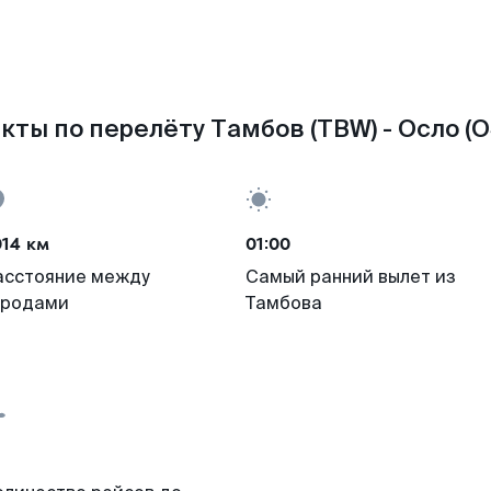
кты по перелёту Тамбов (TBW) - Осло (O
014 км
01:00
асстояние между
Самый ранний вылет из
ородами
Тамбова