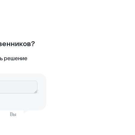
твенников?
ть решение
Вы