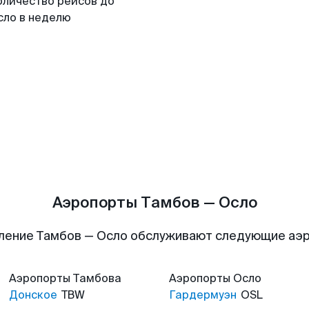
оличество рейсов до
сло в неделю
Аэропорты Тамбов — Осло
ление Тамбов — Осло обслуживают следующие аэ
Аэропорты
Тамбова
Аэропорты
Осло
Донское
TBW
Гардермуэн
OSL