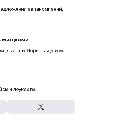
редложения авиакомпаний,
ересадками
м в страну Норвегия двумя
йсы и лоукосты.