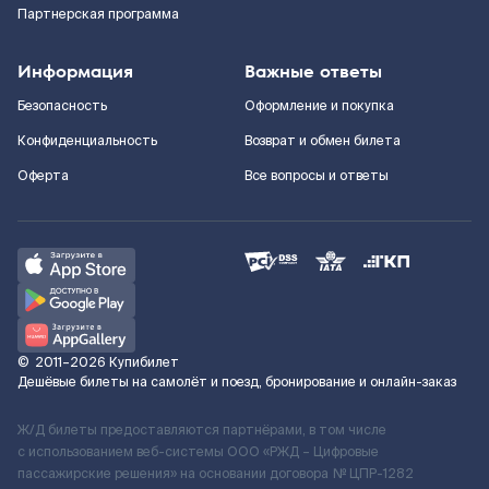
Партнерская программа
Информация
Важные ответы
Безопасность
Оформление и покупка
Конфиденциальность
Возврат и обмен билета
Оферта
Все вопросы и ответы
©
2011–2026
Купибилет
Дешёвые билеты на самолёт и поезд, бронирование и онлайн-заказ
Ж/Д билеты предоставляются партнёрами, в том числе
с использованием веб-системы ООО «РЖД – Цифровые
пассажирские решения» на основании договора № ЦПР-1282