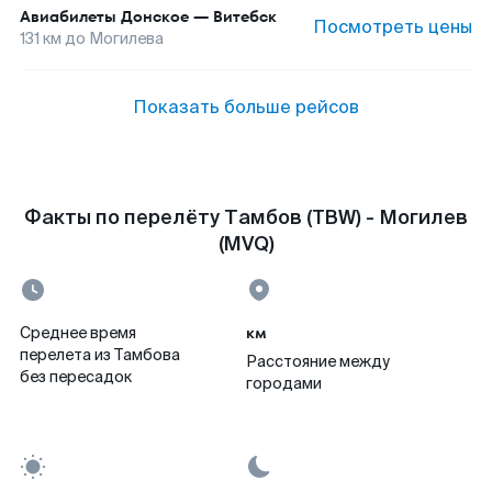
Авиабилеты
Донское
—
Витебск
Посмотреть цены
131
км до
Могилева
Показать больше рейсов
Факты по перелёту Тамбов (TBW) - Могилев
(MVQ)
км
Среднее время
перелета из Тамбова
Расстояние между
без пересадок
городами