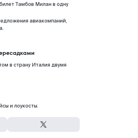
 билет Тамбов Милан в одну
редложения авиакомпаний,
а.
пересадками
том в страну Италия двумя
йсы и лоукосты.