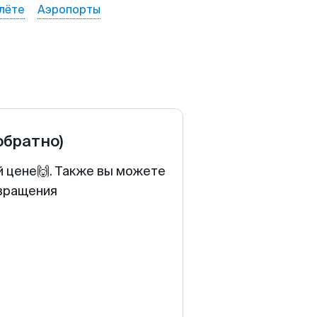
лёте
Аэропорты
обратно)
й цене🙌. Также вы можете
звращения