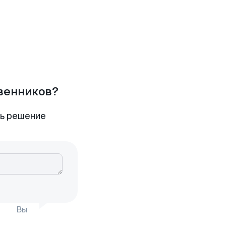
твенников?
ть решение
Вы