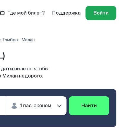
Где мой билет?
Поддержка
Войти
в Тамбов - Милан
L)
 даты вылета, чтобы
в Милан недорого.
Найти