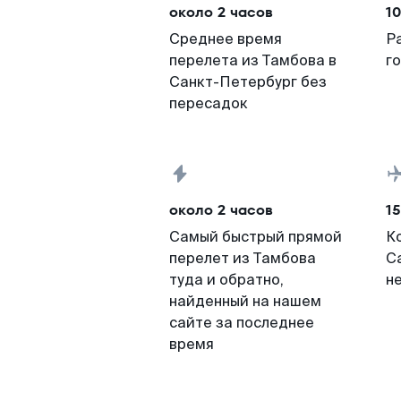
около 2 часов
10
Среднее время
Р
перелета из Тамбова в
г
Санкт-Петербург без
пересадок
около 2 часов
15
Самый быстрый прямой
К
перелет из Тамбова
С
туда и обратно,
н
найденный на нашем
сайте за последнее
время