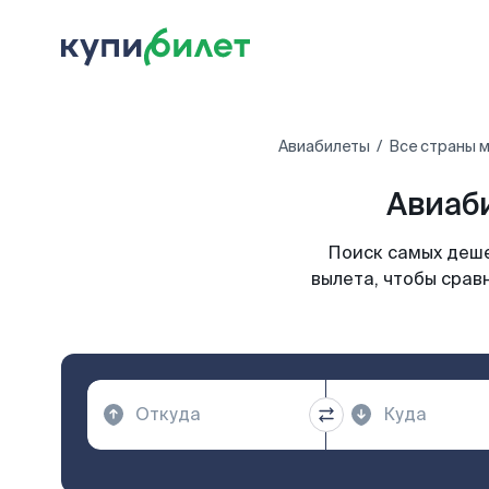
Авиабилеты
Все страны 
Авиаби
Поиск самых деше
вылета, чтобы срав