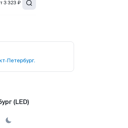
т
3 323 ₽
кт‑Петербург.
ург (LED)