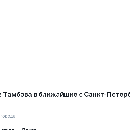
з Тамбова в ближайшие с Санкт-Петерб
 города
нское
—
Псков