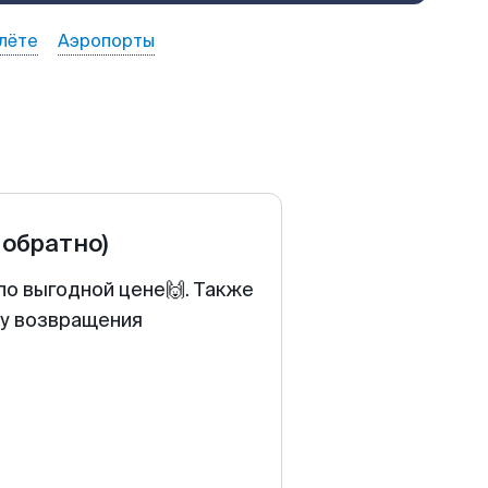
лёте
Аэропорты
 обратно)
по выгодной цене🙌. Также
ту возвращения