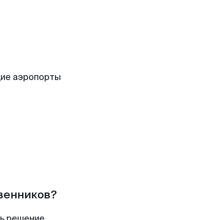
щие аэропорты
твенников?
ть решение