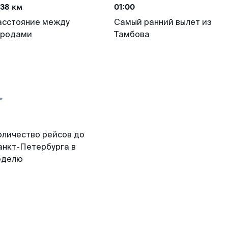
38 км
01:00
асстояние между
Самый ранний вылет из
ородами
Тамбова
оличество рейсов до
анкт-Петербурга в
еделю