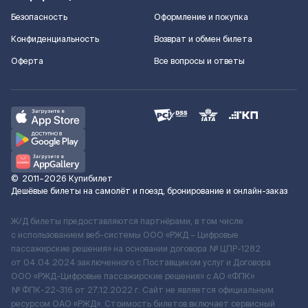
Безопасность
Оформление и покупка
Конфиденциальность
Возврат и обмен билета
Оферта
Все вопросы и ответы
©
2011–2026
Купибилет
Дешёвые билеты на самолёт и поезд, бронирование и онлайн-заказ
Ж/Д билеты предоставляются партнёрами, в том числе
с использованием веб-системы ООО «РЖД – Цифровые
пассажирские решения» на основании договора № ЦПР-1282
от 04.04.2024 заключенного с Поставщиком услуг и Договора
ООО «РЖД-Цифровые пассажирские решения» c АО «ФПК»
№ ФПК-22-316 от 27.12.2022 г. Сайт не является официальным
ресурсом ОАО «РЖД». Стоимость билетов включает сервисный