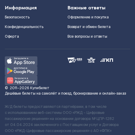
Информация
Важные ответы
Безопасность
Оформление и покупка
Конфиденциальность
Возврат и обмен билета
Оферта
Все вопросы и ответы
©
2011–2026
Купибилет
Дешёвые билеты на самолёт и поезд, бронирование и онлайн-заказ
Ж/Д билеты предоставляются партнёрами, в том числе
с использованием веб-системы ООО «РЖД – Цифровые
пассажирские решения» на основании договора № ЦПР-1282
от 04.04.2024 заключенного с Поставщиком услуг и Договора
ООО «РЖД-Цифровые пассажирские решения» c АО «ФПК»