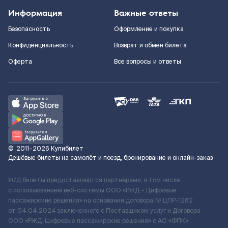
Информация
Важные ответы
Безопасность
Оформление и покупка
Конфиденциальность
Возврат и обмен билета
Оферта
Все вопросы и ответы
©
2011–2026
Купибилет
Дешёвые билеты на самолёт и поезд, бронирование и онлайн-заказ
Ж/Д билеты предоставляются партнёрами, в том числе
с использованием веб-системы ООО «РЖД – Цифровые
пассажирские решения» на основании договора № ЦПР-1282
от 04.04.2024 заключенного с Поставщиком услуг и Договора
ООО «РЖД-Цифровые пассажирские решения» c АО «ФПК»