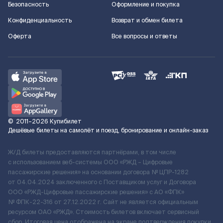
Безопасность
Оформление и покупка
Конфиденциальность
Возврат и обмен билета
Оферта
Все вопросы и ответы
©
2011–2026
Купибилет
Дешёвые билеты на самолёт и поезд, бронирование и онлайн-заказ
Ж/Д билеты предоставляются партнёрами, в том числе
с использованием веб-системы ООО «РЖД – Цифровые
пассажирские решения» на основании договора № ЦПР-1282
от 04.04.2024 заключенного с Поставщиком услуг и Договора
ООО «РЖД-Цифровые пассажирские решения» c АО «ФПК»
№ ФПК-22-316 от 27.12.2022 г. Сайт не является официальным
ресурсом ОАО «РЖД». Стоимость билетов включает сервисный
сбор. Итоговая цена отображена на экране подтверждения покупки.