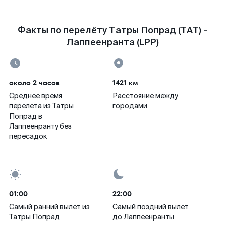
Факты по перелёту Татры Попрад (TAT) -
Лаппеенранта (LPP)
около 2 часов
1421 км
Среднее время
Расстояние между
перелета из Татры
городами
Попрад в
Лаппеенранту без
пересадок
01:00
22:00
Самый ранний вылет из
Самый поздний вылет
Татры Попрад
до Лаппеенранты