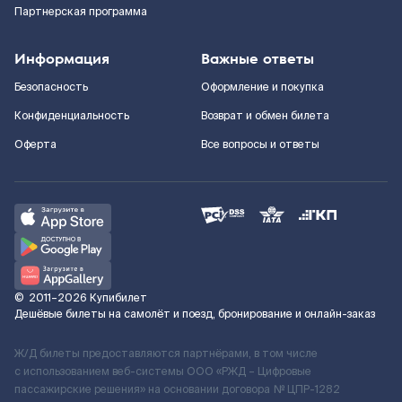
Партнерская программа
Информация
Важные ответы
Безопасность
Оформление и покупка
Конфиденциальность
Возврат и обмен билета
Оферта
Все вопросы и ответы
©
2011–2026
Купибилет
Дешёвые билеты на самолёт и поезд, бронирование и онлайн-заказ
Ж/Д билеты предоставляются партнёрами, в том числе
с использованием веб-системы ООО «РЖД – Цифровые
пассажирские решения» на основании договора № ЦПР-1282