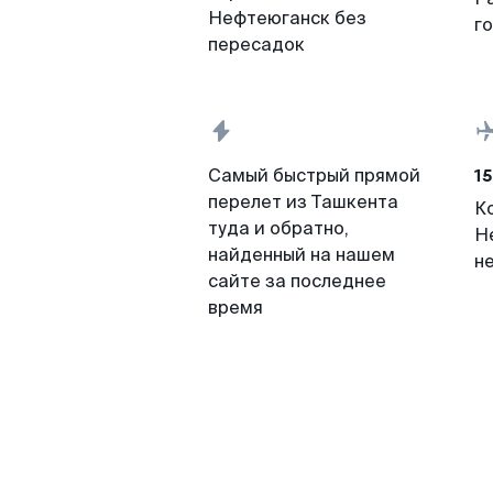
Нефтеюганск без
г
пересадок
15
Самый быстрый прямой
перелет из Ташкента
К
туда и обратно,
Н
найденный на нашем
н
сайте за последнее
время