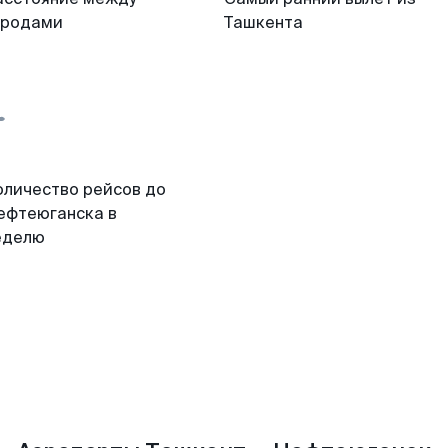
ородами
Ташкента
оличество рейсов до
ефтеюганска в
еделю