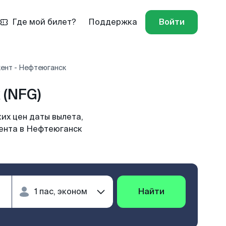
Где мой билет?
Поддержка
Войти
ент - Нефтеюганск
 (NFG)
их цен даты вылета,
кента в Нефтеюганск
Найти