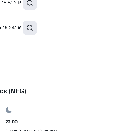
т
18 802 ₽
т
19 241 ₽
ск (NFG)
22:00
Самый поздний вылет