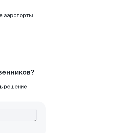
е аэропорты
твенников?
ть решение