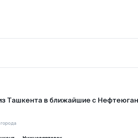
из Ташкента в ближайшие с Нефтеюган
 города
шкент
—
Нижневартовск