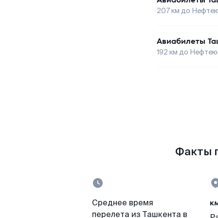
207
км до
Нефтею
Авиабилеты
Та
192
км до
Нефтею
Факты п
к
Среднее время
перелета из Ташкента в
Р