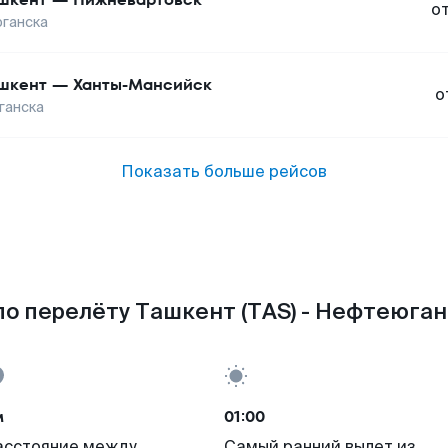
о
ганска
шкент
—
Ханты-Мансийск
о
ганска
Показать больше рейсов
о перелёту Ташкент (TAS) - Нефтеюган
м
01:00
асстояние между
Самый ранний вылет из