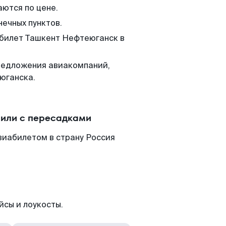
аются по цене.
нечных пунктов.
 билет Ташкент Нефтеюганск в
редложения авиакомпаний,
юганска.
 или с пересадками
виабилетом в страну Россия
йсы и лоукосты.