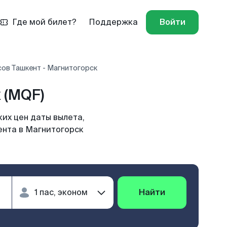
Где мой билет?
Поддержка
Войти
ов Ташкент - Магнитогорск
 (MQF)
их цен даты вылета,
ента в Магнитогорск
Найти