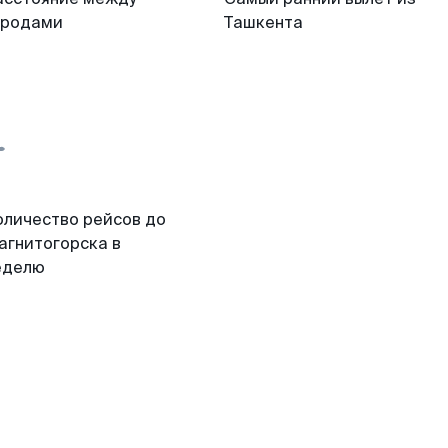
ородами
Ташкента
оличество рейсов до
агнитогорска в
еделю