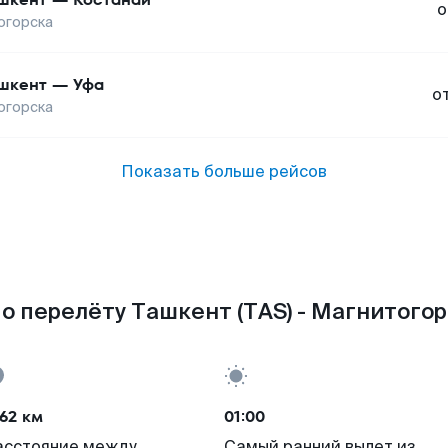
о
огорска
шкент
—
Уфа
о
огорска
Показать больше рейсов
о перелёту Ташкент (TAS) - Магнитогор
62 км
01:00
асстояние между
Самый ранний вылет из