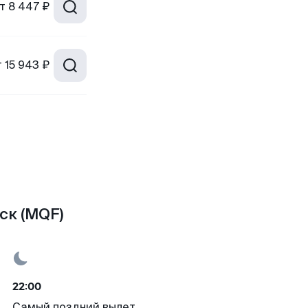
т
8 447 ₽
т
15 943 ₽
ск (MQF)
22:00
Самый поздний вылет