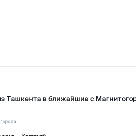
з Ташкента в ближайшие с Магнитого
 города
шкент
—
Костанай