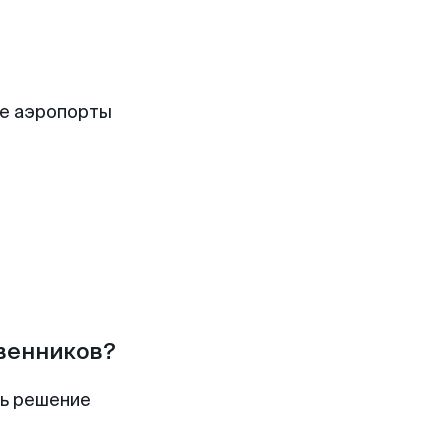
е аэропорты
твенников?
ть решение