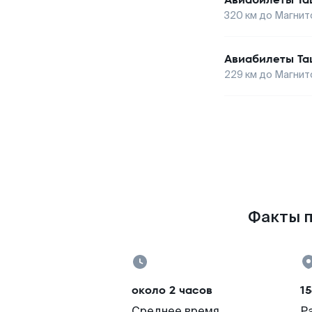
320
км до
Магнит
Авиабилеты
Та
229
км до
Магнит
Факты п
около 2 часов
15
Среднее время
Р