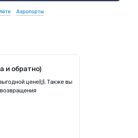
лёте
Аэропорты
а и обратно)
выгодной цене🙌. Также вы
у возвращения