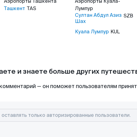
Аэропорты
Ташкента
Аэропорты
Куала-
Ташкент
TAS
Лумпур
Султан Абдул Азиз
SZB
Шах
Куала Лумпур
KUL
аете и знаете больше других путешес
комментарий — он поможет пользователям приня