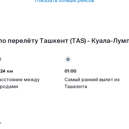
Показать больше рейсов
о перелёту Ташкент (TAS) - Куала-Лумп
324 км
01:00
асстояние между
Самый ранний вылет из
ородами
Ташкента