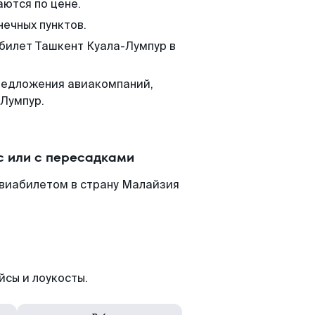
аются по цене.
нечных пунктов.
 билет Ташкент Куала-Лумпур в
редложения авиакомпаний,
-Лумпур.
с или с пересадками
авиабилетом в страну Малайзия
йсы и лоукосты.