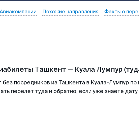
Авиакомпании
Похожие направления
Факты о пере
виабилеты
Ташкент
—
Куала Лумпур
(туд
т без посредников из Ташкента в Куала-Лумпур по 
ть перелет туда и обратно, если уже знаете дат