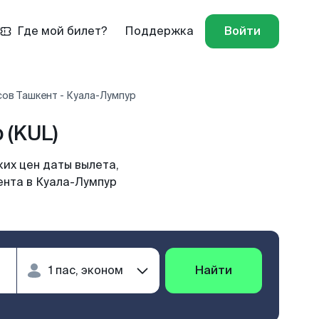
Где мой билет?
Поддержка
Войти
ов Ташкент - Куала-Лумпур
 (KUL)
их цен даты вылета,
ента в Куала-Лумпур
Найти