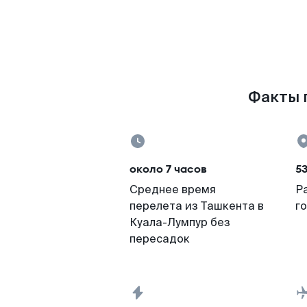
Факты п
около 7 часов
5
Среднее время
Р
перелета из Ташкента в
г
Куала-Лумпур без
пересадок