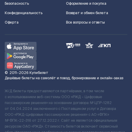
Безопасность
Оформление и покупка
Конфиденциальность
Возврат и обмен билета
Оферта
Все вопросы и ответы
©
2011–2026
Купибилет
Дешёвые билеты на самолёт и поезд, бронирование и онлайн-заказ
Ж/Д билеты предоставляются партнёрами, в том числе
с использованием веб-системы ООО «РЖД – Цифровые
пассажирские решения» на основании договора № ЦПР-1282
от 04.04.2024 заключенного с Поставщиком услуг и Договора
ООО «РЖД-Цифровые пассажирские решения» c АО «ФПК»
№ ФПК-22-316 от 27.12.2022 г. Сайт не является официальным
ресурсом ОАО «РЖД». Стоимость билетов включает сервисный