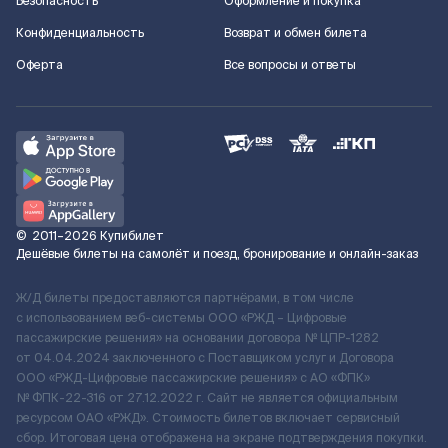
Безопасность
Оформление и покупка
Конфиденциальность
Возврат и обмен билета
Оферта
Все вопросы и ответы
©
2011–2026
Купибилет
Дешёвые билеты на самолёт и поезд, бронирование и онлайн-заказ
Ж/Д билеты предоставляются партнёрами, в том числе
с использованием веб-системы ООО «РЖД – Цифровые
пассажирские решения» на основании договора № ЦПР-1282
от 04.04.2024 заключенного с Поставщиком услуг и Договора
ООО «РЖД-Цифровые пассажирские решения» c АО «ФПК»
№ ФПК-22-316 от 27.12.2022 г. Сайт не является официальным
ресурсом ОАО «РЖД». Стоимость билетов включает сервисный
сбор. Итоговая цена отображена на экране подтверждения покупки.