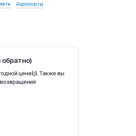
лёте
Аэропорты
и обратно)
годной цене🙌. Также вы
у возвращения