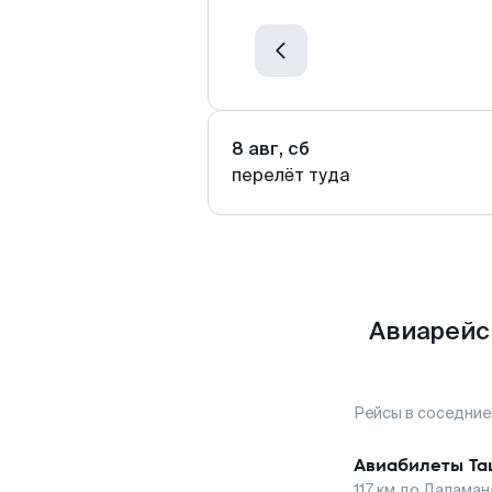
8 авг, сб
перелёт туда
Авиарейс
Рейсы в соседние
Авиабилеты
Та
117
км до
Даламан