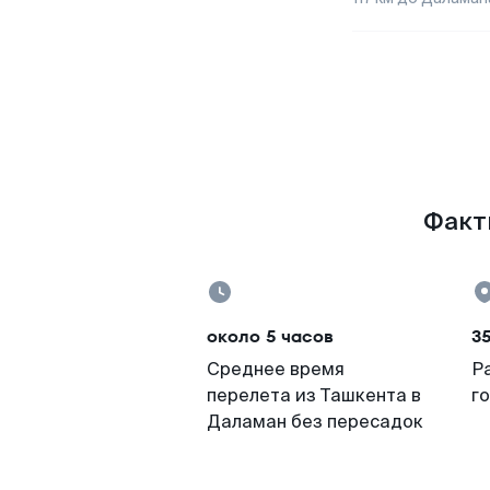
Факты
около 5 часов
3
Среднее время
Р
перелета из Ташкента в
г
Даламан без пересадок