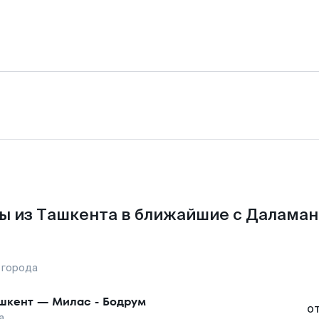
ы из Ташкента в ближайшие с Даламан
 города
шкент
—
Милас - Бодрум
о
а