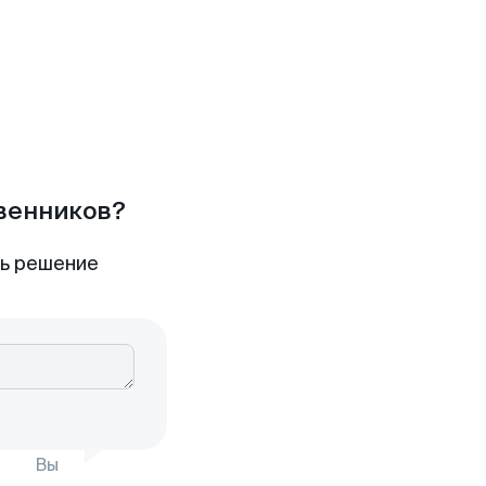
твенников?
ть решение
Вы