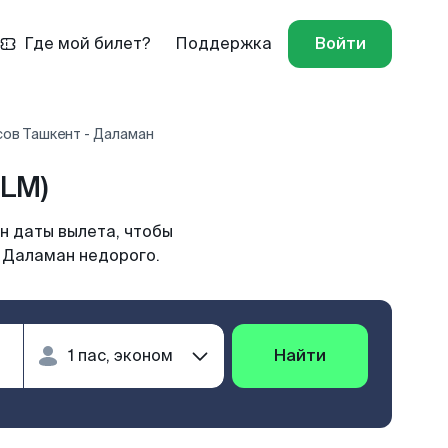
Где мой билет?
Поддержка
Войти
ов Ташкент - Даламан
LM)
н даты вылета, чтобы
в Даламан недорого.
Найти