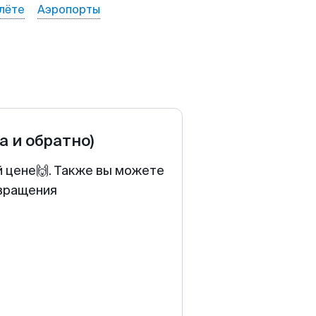
лёте
Аэропорты
а и обратно)
й цене🙌. Также вы можете
звращения