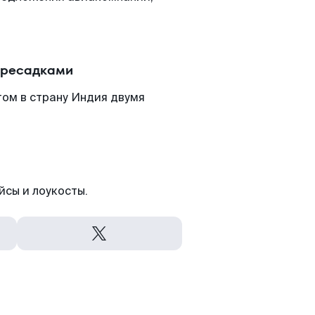
пересадками
том в страну Индия двумя
йсы и лоукосты.