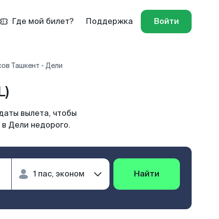
Где мой билет?
Поддержка
Войти
ов Ташкент - Дели
L)
даты вылета, чтобы
 в Дели недорого.
Найти