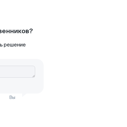
твенников?
ть решение
Вы