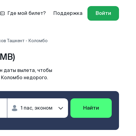
Где мой билет?
Поддержка
Войти
сов Ташкент - Коломбо
CMB)
н даты вылета, чтобы
в Коломбо недорого.
Найти