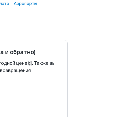
лёте
Аэропорты
да и обратно)
годной цене🙌. Также вы
у возвращения