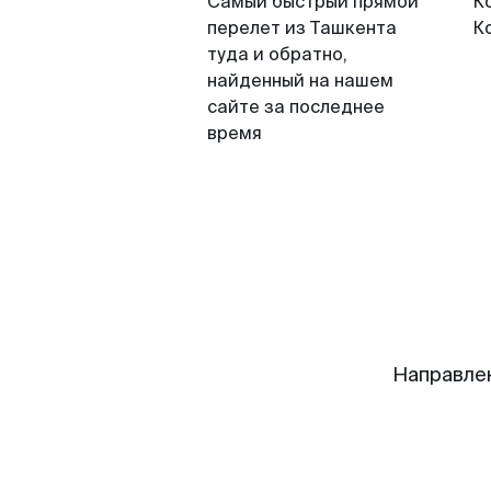
Самый быстрый прямой
К
перелет из Ташкента
К
туда и обратно,
найденный на нашем
сайте за последнее
время
Направле