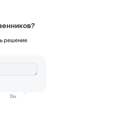
твенников?
ть решение
Вы