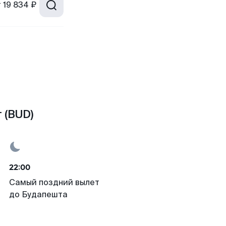
т
19 834 ₽
 (BUD)
22:00
Самый поздний вылет
до Будапешта