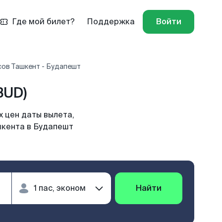
Где мой билет?
Поддержка
Войти
сов Ташкент - Будапешт
BUD)
 цен даты вылета,
шкента в Будапешт
Найти