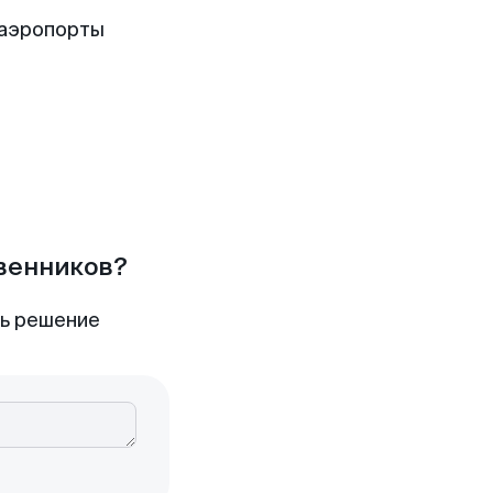
 аэропорты
твенников?
ть решение