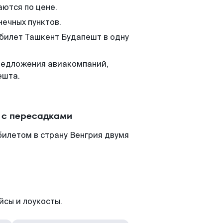
аются по цене.
нечных пунктов.
 билет Ташкент Будапешт в одну
редложения авиакомпаний,
ешта.
 с пересадками
илетом в страну Венгрия двумя
йсы и лоукосты.