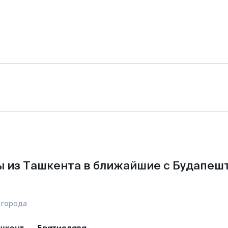
 из Ташкента в ближайшие с Будапеш
 города
шкент
—
Братислава