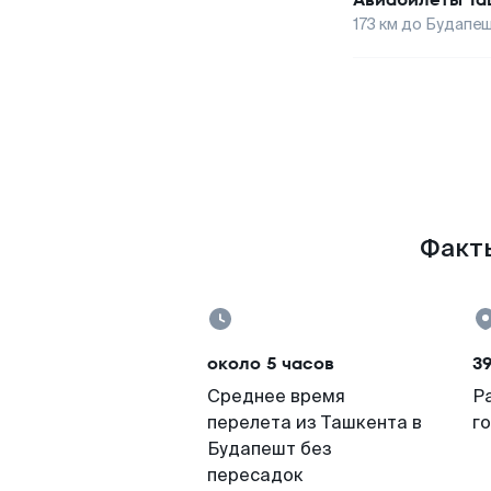
173
км до
Будапе
Факты
около 5 часов
3
Среднее время
Р
перелета из Ташкента в
г
Будапешт без
пересадок