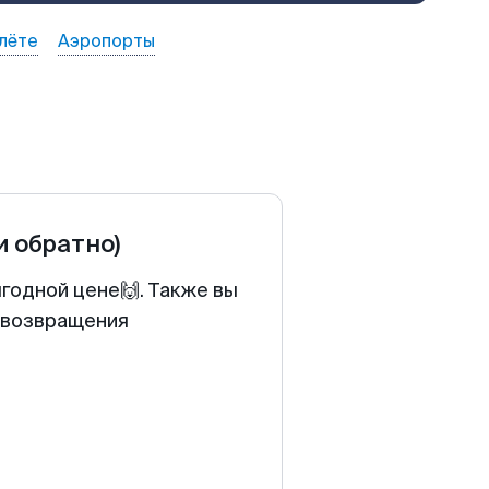
лёте
Аэропорты
и обратно)
годной цене🙌. Также вы
у возвращения