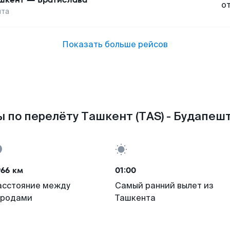
о
шта
Показать больше рейсов
 по перелёту Ташкент (TAS) - Будапешт
966 км
01:00
асстояние между
Самый ранний вылет из
ородами
Ташкента