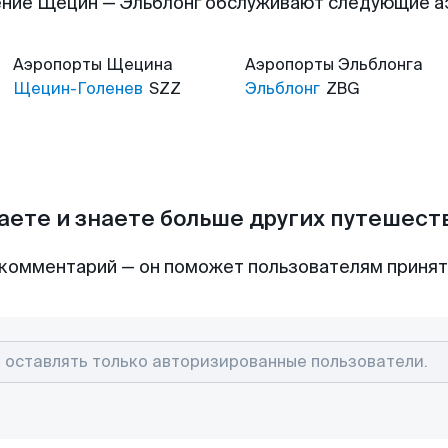
ние Щецин — Эльблонг обслуживают следующие 
Аэропорты
Щецина
Аэропорты
Эльблонга
Щецин-Голенев
SZZ
Эльблонг
ZBG
аете и знаете больше других путешес
комментарий — он поможет пользователям приня