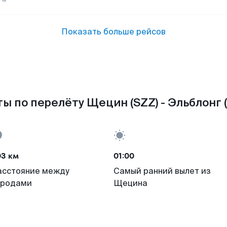
Показать больше рейсов
ы по перелёту Щецин (SZZ) - Эльблонг 
03 км
01:00
асстояние между
Самый ранний вылет из
ородами
Щецина