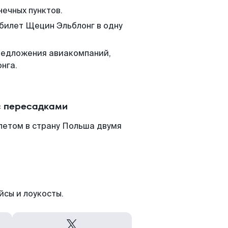
нечных пунктов.
 билет Щецин Эльблонг в одну
редложения авиакомпаний,
нга.
с пересадками
летом в страну Польша двумя
йсы и лоукосты.