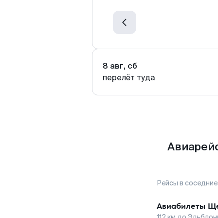
8 авг, сб
перелёт туда
Авиарейс
Рейсы в соседние
Авиабилеты
Ще
112
км до
Эльблон