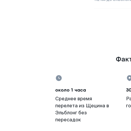
Факт
около 1 часа
3
Среднее время
Р
перелета из Щецина в
г
Эльблонг без
пересадок