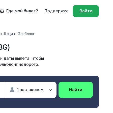
Где мой билет?
Поддержка
Войти
в Щецин - Эльблонг
BG)
н даты вылета, чтобы
Эльблонг недорого.
Найти