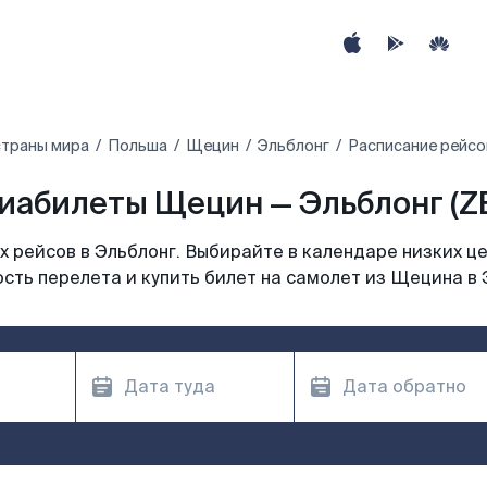
страны мира
Польша
Щецин
Эльблонг
Расписание рейсо
иабилеты Щецин — Эльблонг (Z
 рейсов в Эльблонг. Выбирайте в календаре низких це
сть перелета и купить билет на самолет из Щецина в 