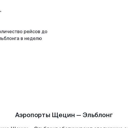
оличество рейсов до
льблонга в неделю
Аэропорты Щецин — Эльблонг