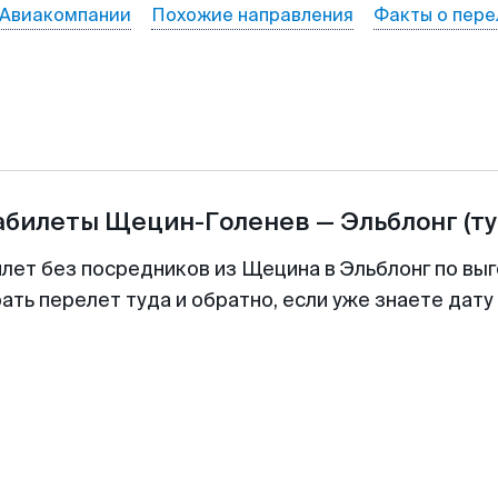
Авиакомпании
Похожие направления
Факты о пере
абилеты
Щецин-Голенев
—
Эльблонг
(т
илет без посредников из Щецина в Эльблонг по выг
ть перелет туда и обратно, если уже знаете дат