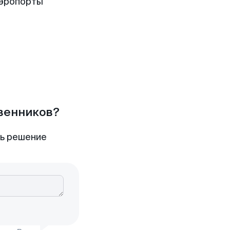
аэропорты
твенников?
ть решение