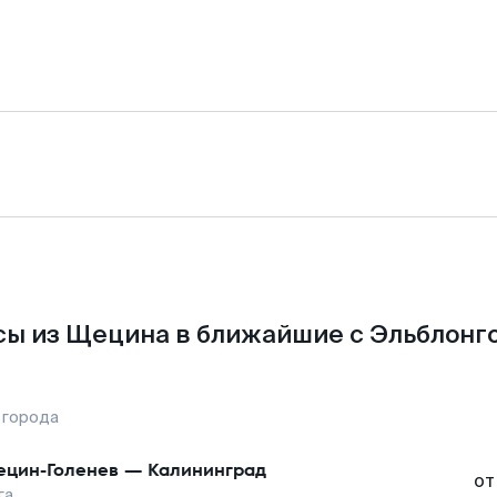
ы из Щецина в ближайшие с Эльблонг
 города
цин-Голенев
—
Калининград
от
га