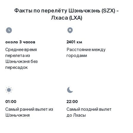
Факты по перелёту Шэньчжэнь (SZX) -
Лхаса (LXA)
около 3 часов
2401 км
Среднее время
Расстояние между
перелета из
городами
Шэньчжэня без
пересадок
01:00
22:00
Самый ранний вылет из
Самый поздний вылет
Шэньчжэня
до Лхасы