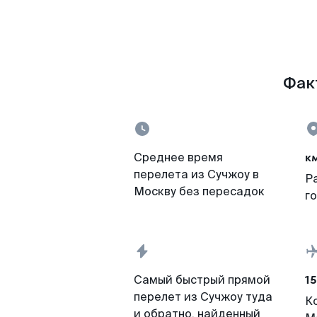
Фак
к
Среднее время
перелета из Сучжоу в
Р
Москву без пересадок
г
15
Самый быстрый прямой
перелет из Сучжоу туда
К
и обратно, найденный