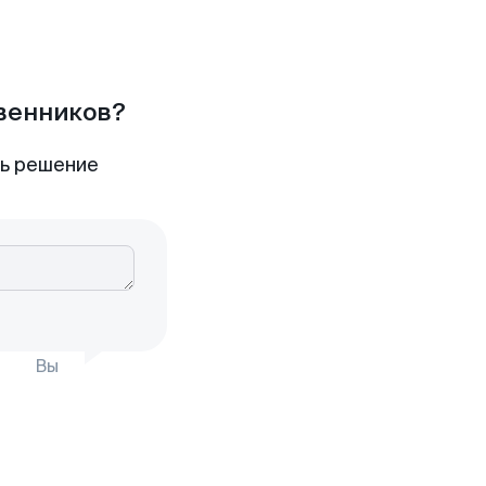
твенников?
ть решение
Вы