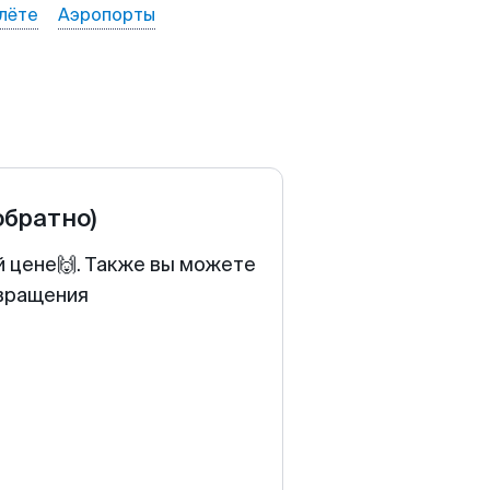
лёте
Аэропорты
обратно)
й цене🙌. Также вы можете
звращения