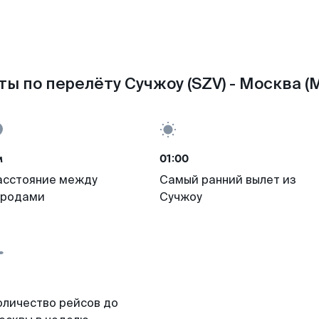
ты по перелёту Сучжоу (SZV) - Москва (
м
01:00
асстояние между
Самый ранний вылет из
ородами
Сучжоу
оличество рейсов до