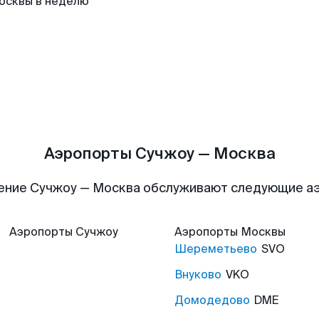
осквы в неделю
Аэропорты Сучжоу — Москва
ение Сучжоу — Москва обслуживают следующие а
Аэропорты
Сучжоу
Аэропорты
Москвы
Шереметьево
SVO
Внуково
VKO
Домодедово
DME