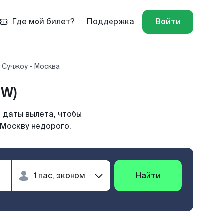
Где мой билет?
Поддержка
Войти
 Сучжоу - Москва
OW)
 даты вылета, чтобы
 Москву недорого.
Найти