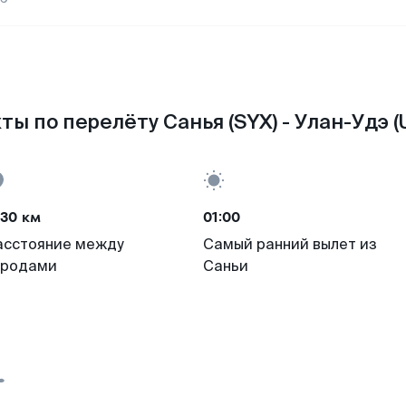
ты по перелёту Санья (SYX) - Улан-Удэ (
730 км
01:00
асстояние между
Самый ранний вылет из
ородами
Саньи