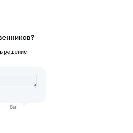
твенников?
ть решение
Вы