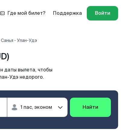
Где мой билет?
Поддержка
Войти
 Санья - Улан-Удэ
D)
н даты вылета, чтобы
лан-Удэ недорого.
Найти