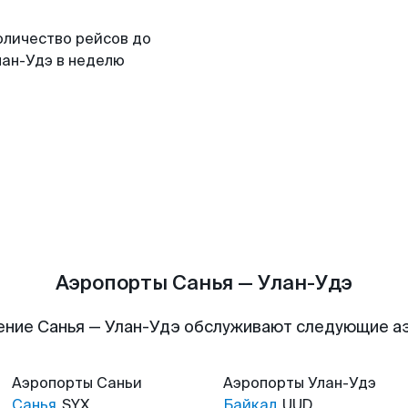
оличество рейсов до
лан-Удэ в неделю
Аэропорты Санья — Улан-Удэ
ение Санья — Улан-Удэ обслуживают следующие а
Аэропорты
Саньи
Аэропорты
Улан-Удэ
Санья
SYX
Байкал
UUD