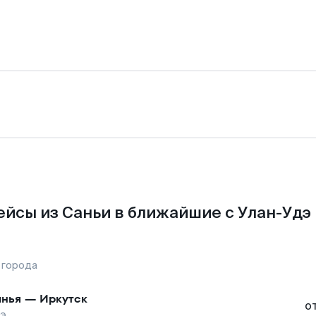
йсы из Саньи в ближайшие с Улан-Удэ
 города
нья
—
Иркутск
о
дэ