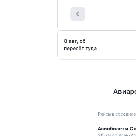
8 авг, сб
перелёт туда
Авиаре
Рейсы в соседние
Авиабилеты
Са
215
км до
Улан-У