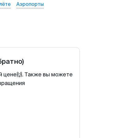
лёте
Аэропорты
братно)
й цене🙌. Также вы можете
звращения