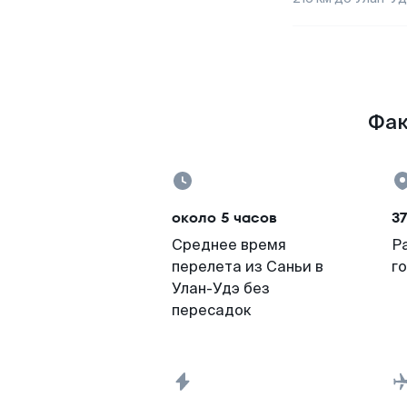
Фак
около 5 часов
3
Среднее время
Р
перелета из Саньи в
г
Улан-Удэ без
пересадок