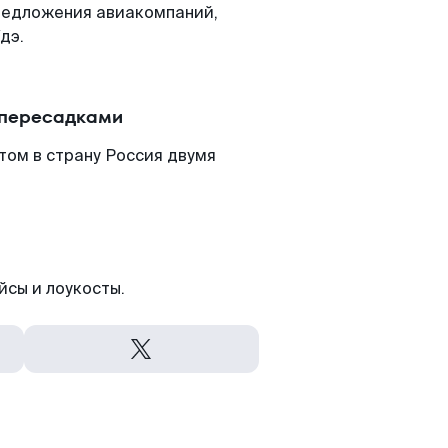
редложения авиакомпаний,
дэ.
 пересадками
том в страну Россия двумя
йсы и лоукосты.