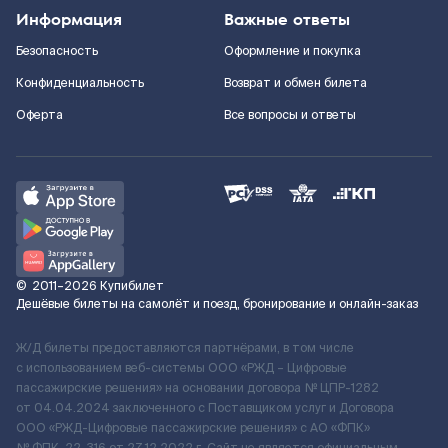
Информация
Важные ответы
Безопасность
Оформление и покупка
Конфиденциальность
Возврат и обмен билета
Оферта
Все вопросы и ответы
©
2011–2026
Купибилет
Дешёвые билеты на самолёт и поезд, бронирование и онлайн-заказ
Ж/Д билеты предоставляются партнёрами, в том числе
с использованием веб-системы ООО «РЖД – Цифровые
пассажирские решения» на основании договора № ЦПР-1282
от 04.04.2024 заключенного с Поставщиком услуг и Договора
ООО «РЖД-Цифровые пассажирские решения» c АО «ФПК»