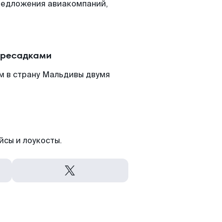
редложения авиакомпаний,
ересадками
м в страну Мальдивы двумя
йсы и лоукосты.