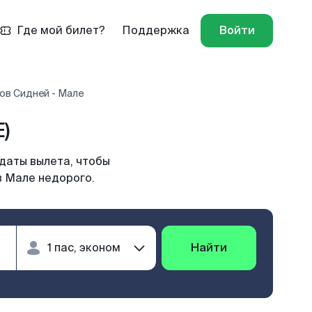
Где мой билет?
Поддержка
Войти
ов Сидней - Мале
)
даты вылета, чтобы
в Мале недорого.
Найти