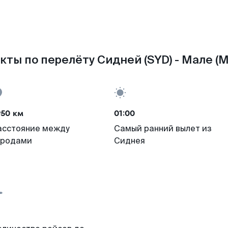
кты по перелёту Сидней (SYD) - Мале (M
950 км
01:00
асстояние между
Самый ранний вылет из
ородами
Сиднея