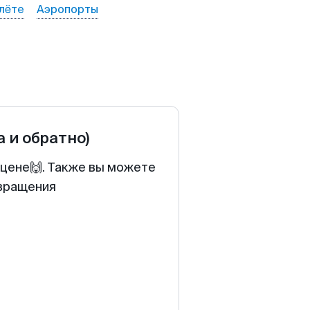
лёте
Аэропорты
а и обратно)
 цене🙌. Также вы можете
звращения