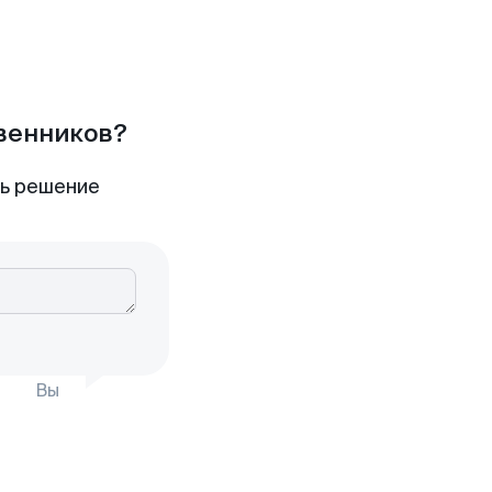
твенников?
ть решение
Вы