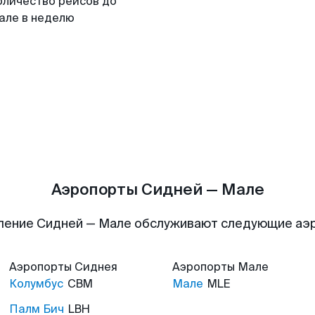
оличество рейсов до
але в неделю
Аэропорты Сидней — Мале
ление Сидней — Мале обслуживают следующие аэ
Аэропорты
Сиднея
Аэропорты
Мале
Колумбус
CBM
Мале
MLE
Палм Бич
LBH