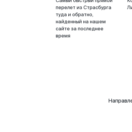
Самый быстрый прямой
К
перелет из Страсбурга
Л
туда и обратно,
найденный на нашем
сайте за последнее
время
Направл