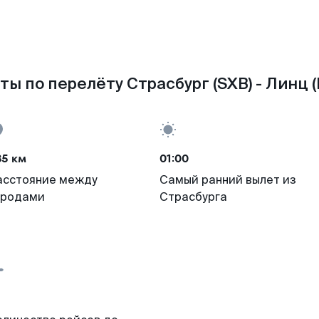
ты по перелёту Страсбург (SXB) - Линц (
85 км
01:00
асстояние между
Самый ранний вылет из
ородами
Страсбурга