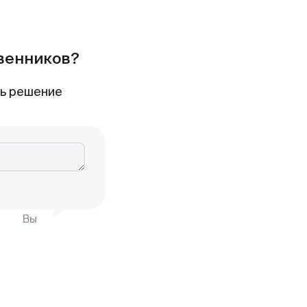
твенников?
ть решение
Вы