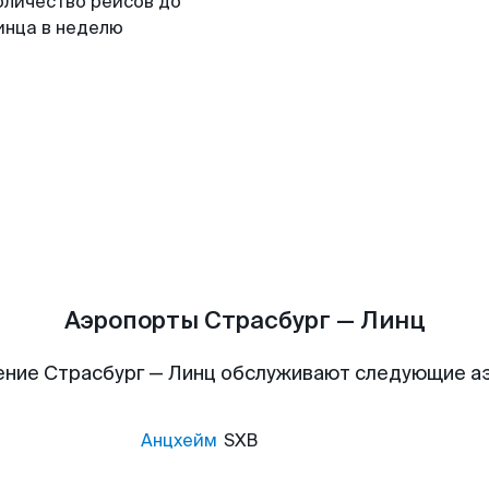
оличество рейсов до
инца в неделю
Аэропорты Страсбург — Линц
ение Страсбург — Линц обслуживают следующие а
Анцхейм
SXB