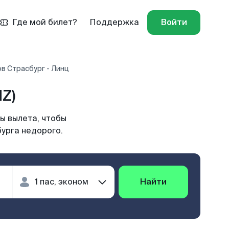
Где мой билет?
Поддержка
Войти
в Страсбург - Линц
Z)
ы вылета, чтобы
урга недорого.
Найти