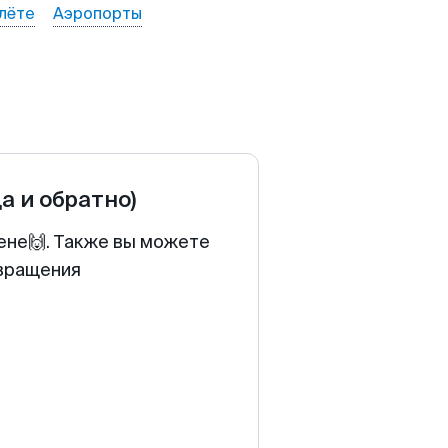
лёте
Аэропорты
да и обратно)
цене🙌. Также вы можете
звращения