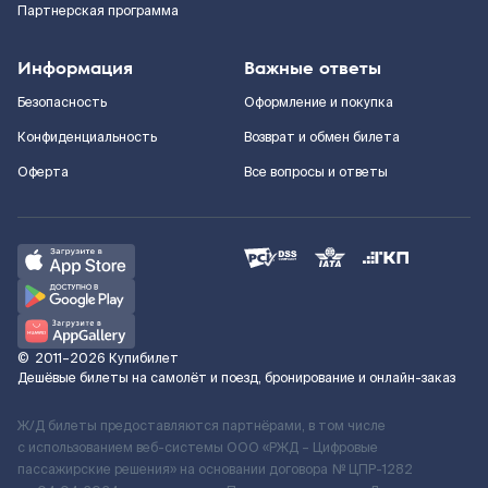
Партнерская программа
Информация
Важные ответы
Безопасность
Оформление и покупка
Конфиденциальность
Возврат и обмен билета
Оферта
Все вопросы и ответы
©
2011–2026
Купибилет
Дешёвые билеты на самолёт и поезд, бронирование и онлайн-заказ
Ж/Д билеты предоставляются партнёрами, в том числе
с использованием веб-системы ООО «РЖД – Цифровые
пассажирские решения» на основании договора № ЦПР-1282