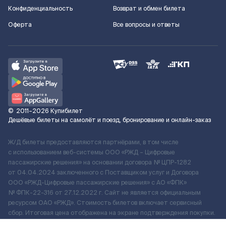
Конфиденциальность
Возврат и обмен билета
Оферта
Все вопросы и ответы
©
2011–2026
Купибилет
Дешёвые билеты на самолёт и поезд, бронирование и онлайн-заказ
Ж/Д билеты предоставляются партнёрами, в том числе
с использованием веб-системы ООО «РЖД – Цифровые
пассажирские решения» на основании договора № ЦПР-1282
от 04.04.2024 заключенного с Поставщиком услуг и Договора
ООО «РЖД-Цифровые пассажирские решения» c АО «ФПК»
№ ФПК-22-316 от 27.12.2022 г. Сайт не является официальным
ресурсом ОАО «РЖД». Стоимость билетов включает сервисный
сбор. Итоговая цена отображена на экране подтверждения покупки.
По вопросам рассмотрения обращений, жалоб, претензий граждан