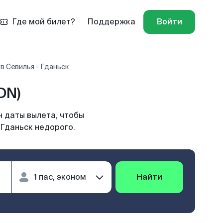
Где мой билет?
Поддержка
Войти
в Севилья - Гданьск
DN)
н даты вылета, чтобы
 Гданьск недорого.
Найти