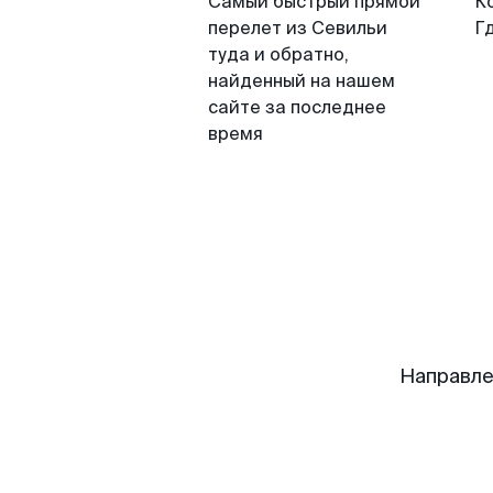
Самый быстрый прямой
К
перелет из Севильи
Г
туда и обратно,
найденный на нашем
сайте за последнее
время
Направле