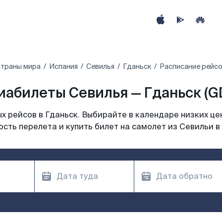
страны мира
Испания
Севилья
Гданьск
Расписание рейсо
иабилеты Севилья — Гданьск (G
 рейсов в Гданьск. Выбирайте в календаре низких це
сть перелета и купить билет на самолет из Севильи в