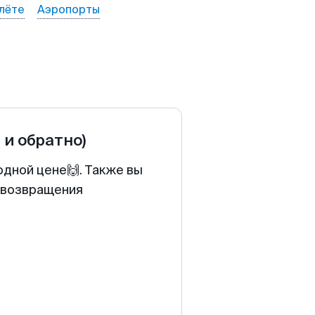
лёте
Аэропорты
 и обратно)
одной цене🙌. Также вы
у возвращения