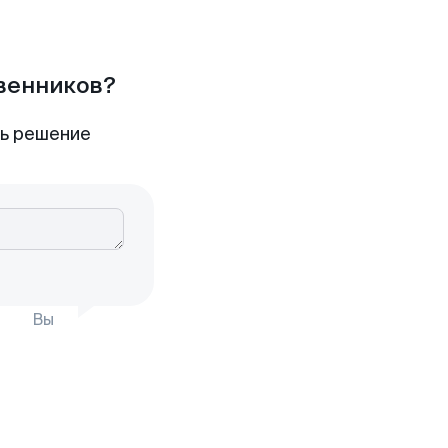
твенников?
ть решение
Вы