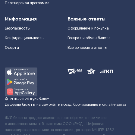
Партнерская программа
Информация
Важные ответы
Безопасность
Оформление и покупка
Конфиденциальность
Возврат и обмен билета
Оферта
Все вопросы и ответы
©
2011–2026
Купибилет
Дешёвые билеты на самолёт и поезд, бронирование и онлайн-заказ
Ж/Д билеты предоставляются партнёрами, в том числе
с использованием веб-системы ООО «РЖД – Цифровые
пассажирские решения» на основании договора № ЦПР-1282