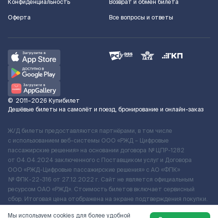
Конфиденциальность
Возврат и обмен билета
Оферта
Все вопросы и ответы
©
2011–2026
Купибилет
Дешёвые билеты на самолёт и поезд, бронирование и онлайн-заказ
Ж/Д билеты предоставляются партнёрами, в том числе
с использованием веб-системы ООО «РЖД – Цифровые
пассажирские решения» на основании договора № ЦПР-1282
от 04.04.2024 заключенного с Поставщиком услуг и Договора
ООО «РЖД-Цифровые пассажирские решения» c АО «ФПК»
№ ФПК-22-316 от 27.12.2022 г. Сайт не является официальным
ресурсом ОАО «РЖД». Стоимость билетов включает сервисный
сбор. Итоговая цена отображена на экране подтверждения покупки.
По вопросам рассмотрения обращений, жалоб, претензий граждан
Мы используем cookies для более удобной