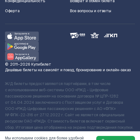
Конфиденциальность
Возврат и обмен билета
Оферта
Все вопросы и ответы
©
2011–2026
Купибилет
Дешёвые билеты на самолёт и поезд, бронирование и онлайн-заказ
Ж/Д билеты предоставляются партнёрами, в том числе
с использованием веб-системы ООО «РЖД – Цифровые
пассажирские решения» на основании договора № ЦПР-1282
от 04.04.2024 заключенного с Поставщиком услуг и Договора
ООО «РЖД-Цифровые пассажирские решения» c АО «ФПК»
№ ФПК-22-316 от 27.12.2022 г. Сайт не является официальным
ресурсом ОАО «РЖД». Стоимость билетов включает сервисный
сбор. Итоговая цена отображена на экране подтверждения покупки.
По вопросам рассмотрения обращений, жалоб, претензий граждан
Мы используем cookies для более удобной