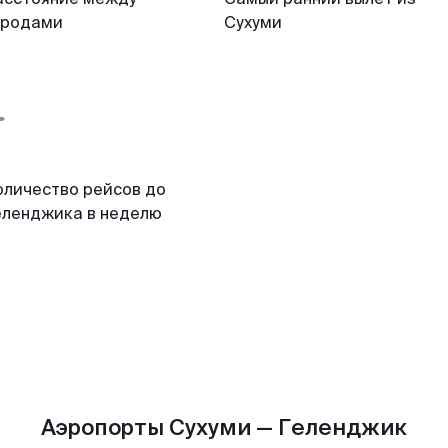
ородами
Сухуми
оличество рейсов до
еленджика в неделю
Аэропорты Сухуми — Геленджик