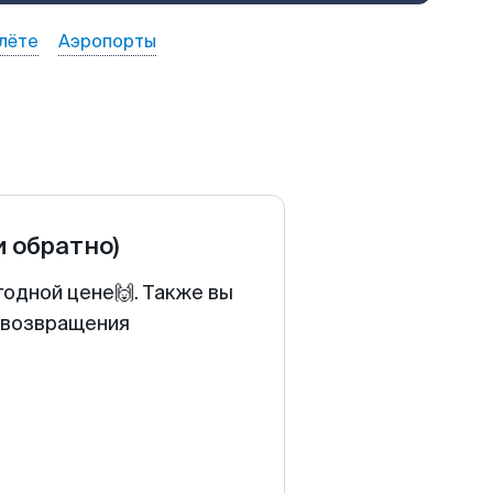
лёте
Аэропорты
и обратно)
годной цене🙌. Также вы
у возвращения