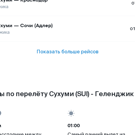
о
жика
хуми
—
Сочи (Адлер)
о
жика
Показать больше рейсов
 по перелёту Сухуми (SUI) - Геленджик
м
01:00
асстояние между
Самый ранний вылет из