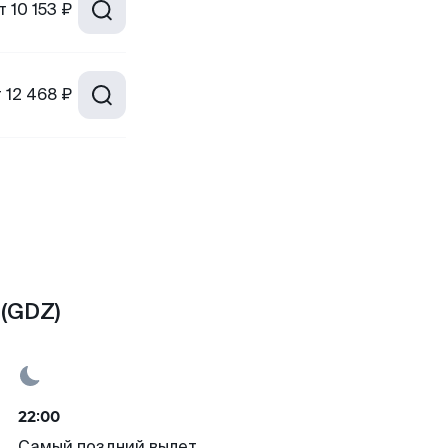
т
10 153 ₽
т
12 468 ₽
 (GDZ)
22:00
Самый поздний вылет