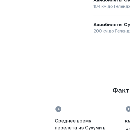
104
км до
Геленд
Авиабилеты
Су
200
км до
Геленд
Факты
к
Среднее время
перелета из Сухуми в
Р