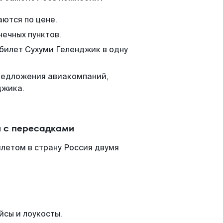
аются по цене.
нечных пунктов.
 билет Сухуми Геленджик в одну
редложения авиакомпаний,
джика.
и с пересадками
летом в страну Россия двумя
йсы и лоукосты.