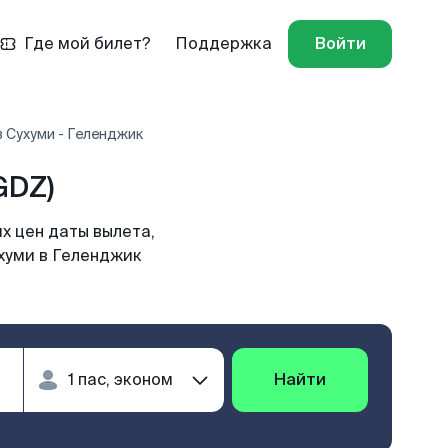
Где мой билет?
Поддержка
Войти
 Сухуми - Геленджик
GDZ)
х цен даты вылета,
ухуми в Геленджик
Найти