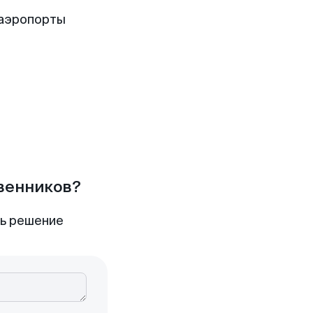
 аэропорты
твенников?
ть решение