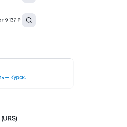
от
9 137 ₽
ь — Курск.
 (URS)