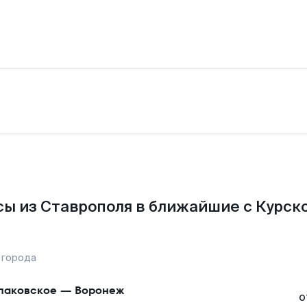
ы из Ставрополя в ближайшие с Курск
 города
аковское
—
Воронеж
о