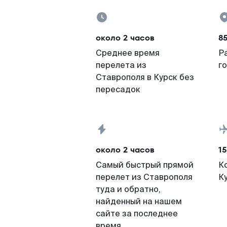
около 2 часов
8
Среднее время
Р
перелета из
г
Ставрополя в Курск без
пересадок
около 2 часов
15
Самый быстрый прямой
К
перелет из Ставрополя
К
туда и обратно,
найденный на нашем
сайте за последнее
время