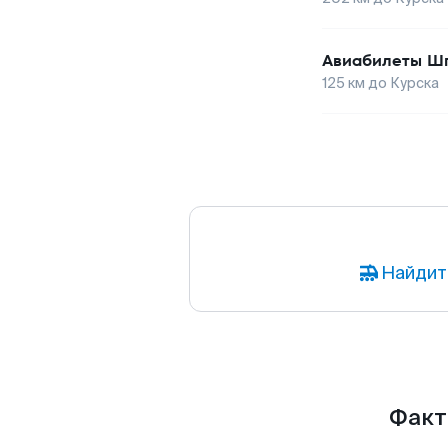
Авиабилеты
Шп
125
км до
Курска
Найдит
Факты