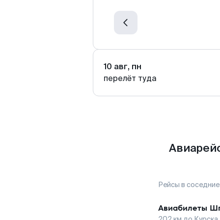
10 авг, пн
перелёт туда
Авиарейс
Рейсы в соседние
Авиабилеты
Шп
202
км до
Курска