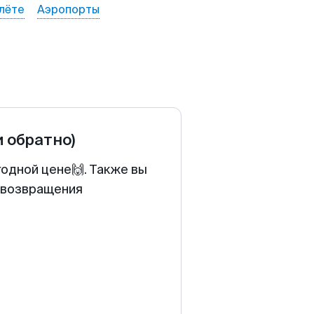
лёте
Аэропорты
и обратно)
годной цене🙌. Также вы
у возвращения