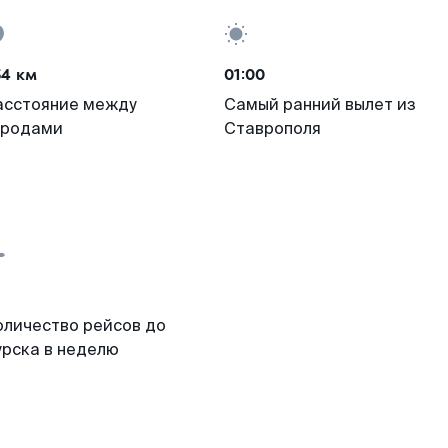
54 км
01:00
асстояние между
Самый ранний вылет из
ородами
Ставрополя
оличество рейсов до
урска в неделю