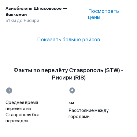
Авиабилеты
Шпаковское
—
Посмотреть
Вакканаи
цены
51
км до
Рисири
Показать больше рейсов
Факты по перелёту Ставрополь (STW) -
Рисири (RIS)
км
Среднее время
перелета из
Расстояние между
Ставрополя без
городами
пересадок