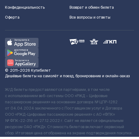
Конфиденциальность
Возврат и обмен билета
Оферта
Все вопросы и ответы
©
2011–2026
Купибилет
Дешёвые билеты на самолёт и поезд, бронирование и онлайн-заказ
Ж/Д билеты предоставляются партнёрами, в том числе
с использованием веб-системы ООО «РЖД – Цифровые
пассажирские решения» на основании договора № ЦПР-1282
от 04.04.2024 заключенного с Поставщиком услуг и Договора
ООО «РЖД-Цифровые пассажирские решения» c АО «ФПК»
№ ФПК-22-316 от 27.12.2022 г. Сайт не является официальным
ресурсом ОАО «РЖД». Стоимость билетов включает сервисный
сбор. Итоговая цена отображена на экране подтверждения покупки.