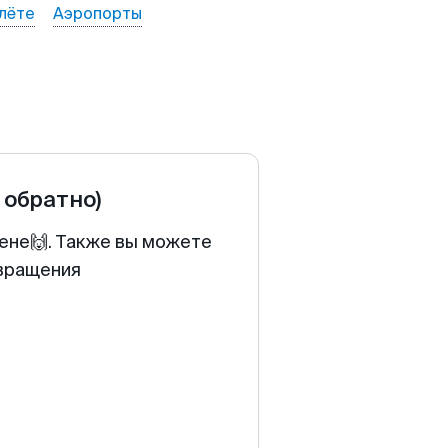
лёте
Аэропорты
 обратно)
цене🙌. Также вы можете
звращения