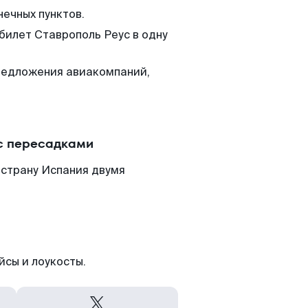
нечных пунктов.
билет Ставрополь Реус в одну
редложения авиакомпаний,
 с пересадками
 страну Испания двумя
йсы и лоукосты.