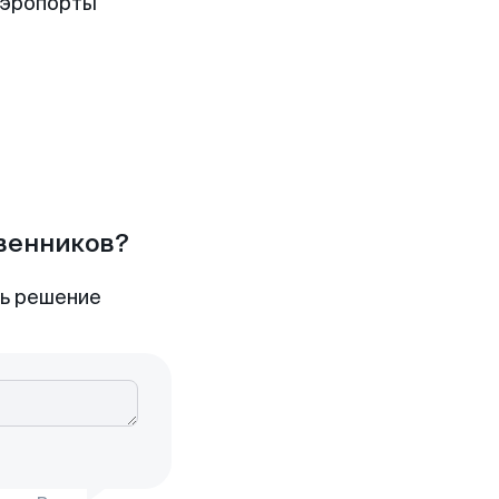
аэропорты
твенников?
ть решение