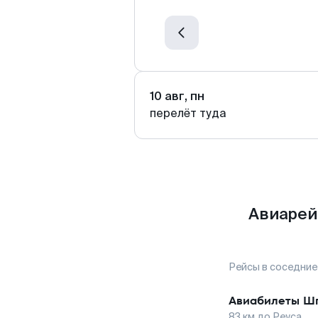
10 авг, пн
перелёт туда
Авиарей
Рейсы в соседние
Авиабилеты
Шп
83
км до
Реуса