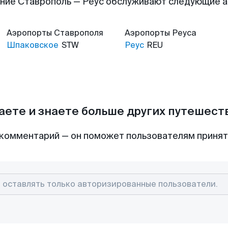
ние Ставрополь — Реус обслуживают следующие 
Аэропорты
Ставрополя
Аэропорты
Реуса
Шпаковское
STW
Реус
REU
аете и знаете больше других путешес
комментарий — он поможет пользователям приня