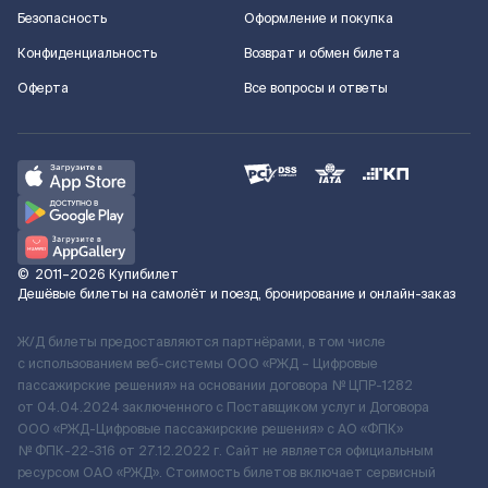
Безопасность
Оформление и покупка
Конфиденциальность
Возврат и обмен билета
Оферта
Все вопросы и ответы
©
2011–2026
Купибилет
Дешёвые билеты на самолёт и поезд, бронирование и онлайн-заказ
Ж/Д билеты предоставляются партнёрами, в том числе
с использованием веб-системы ООО «РЖД – Цифровые
пассажирские решения» на основании договора № ЦПР-1282
от 04.04.2024 заключенного с Поставщиком услуг и Договора
ООО «РЖД-Цифровые пассажирские решения» c АО «ФПК»
№ ФПК-22-316 от 27.12.2022 г. Сайт не является официальным
ресурсом ОАО «РЖД». Стоимость билетов включает сервисный