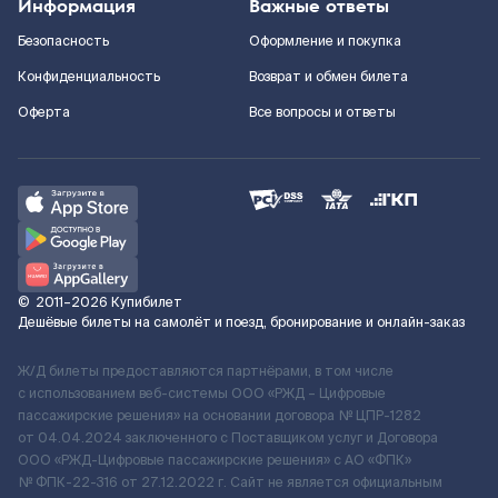
Информация
Важные ответы
Безопасность
Оформление и покупка
Конфиденциальность
Возврат и обмен билета
Оферта
Все вопросы и ответы
©
2011–2026
Купибилет
Дешёвые билеты на самолёт и поезд, бронирование и онлайн-заказ
Ж/Д билеты предоставляются партнёрами, в том числе
с использованием веб-системы ООО «РЖД – Цифровые
пассажирские решения» на основании договора № ЦПР-1282
от 04.04.2024 заключенного с Поставщиком услуг и Договора
ООО «РЖД-Цифровые пассажирские решения» c АО «ФПК»
№ ФПК-22-316 от 27.12.2022 г. Сайт не является официальным