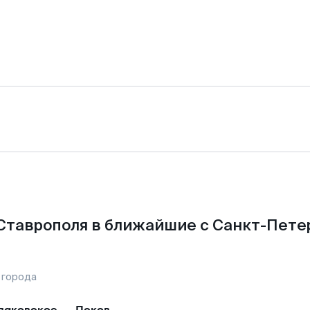
Ставрополя в ближайшие с Санкт-Пете
 города
аковское
—
Псков