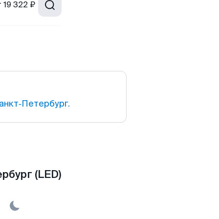
т
19 322 ₽
анкт‑Петербург.
рбург (LED)