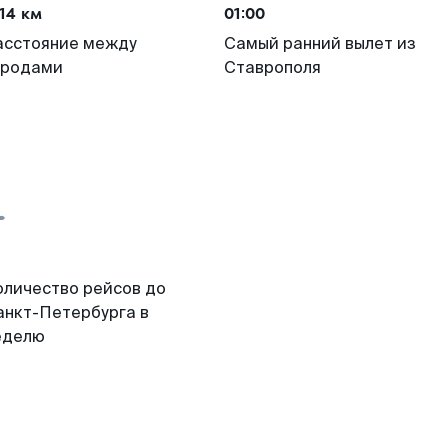
14 км
01:00
асстояние между
Самый ранний вылет из
ородами
Ставрополя
оличество рейсов до
анкт-Петербурга в
еделю