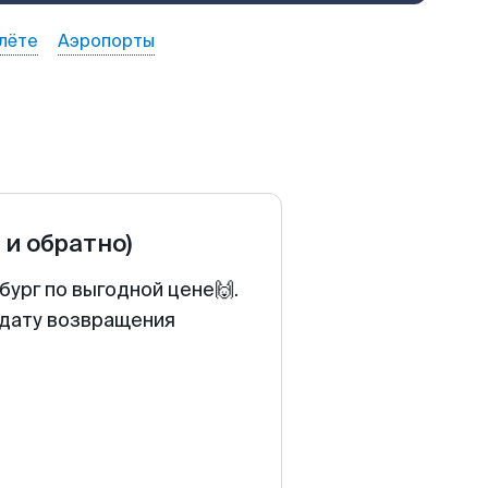
лёте
Аэропорты
 и обратно)
ург по выгодной цене🙌.
 дату возвращения