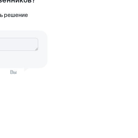
твенников?
ть решение
Вы