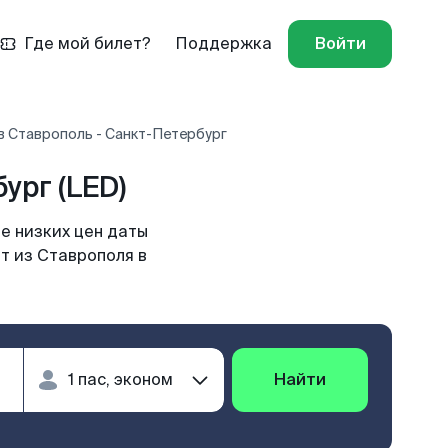
Где мой билет?
Поддержка
Войти
в Ставрополь - Санкт-Петербург
ург (LED)
е низких цен даты
т из Ставрополя в
Найти