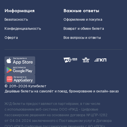
Информация
Важные ответы
Безопасность
Оформление и покупка
Конфиденциальность
Возврат и обмен билета
Оферта
Все вопросы и ответы
©
2011–2026
Купибилет
Дешёвые билеты на самолёт и поезд, бронирование и онлайн-заказ
Ж/Д билеты предоставляются партнёрами, в том числе
с использованием веб-системы ООО «РЖД – Цифровые
пассажирские решения» на основании договора № ЦПР-1282
от 04.04.2024 заключенного с Поставщиком услуг и Договора
ООО «РЖД-Цифровые пассажирские решения» c АО «ФПК»