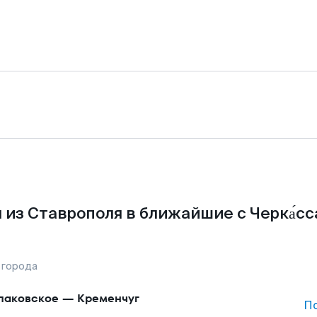
 из Ставрополя в ближайшие с Черка́сс
 города
аковское
—
Кременчуг
П