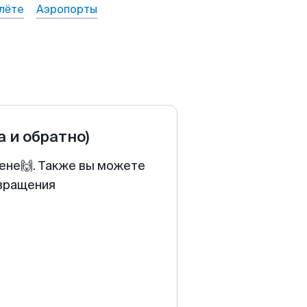
лёте
Аэропорты
а и обратно)
цене🙌. Также вы можете
звращения