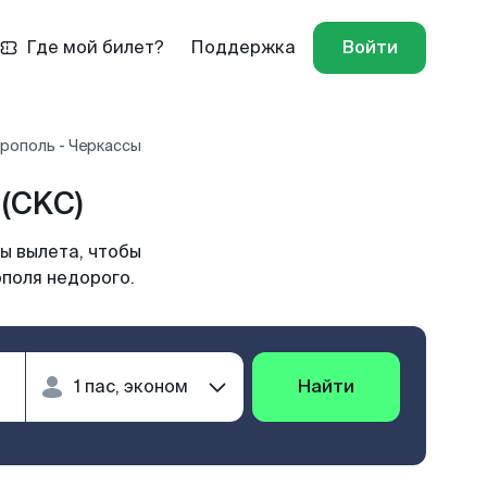
Где мой билет?
Поддержка
Войти
рополь - Черкассы
(CKC)
ы вылета, чтобы
ополя недорого.
Найти