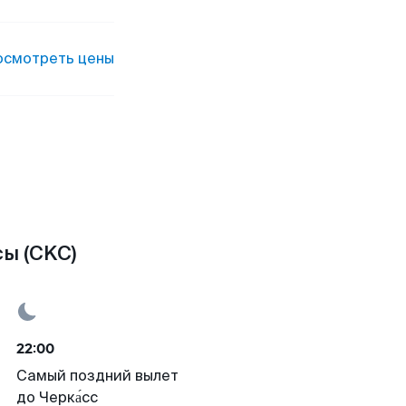
осмотреть цены
ы (CKC)
22:00
Самый поздний вылет
до Черка́сс