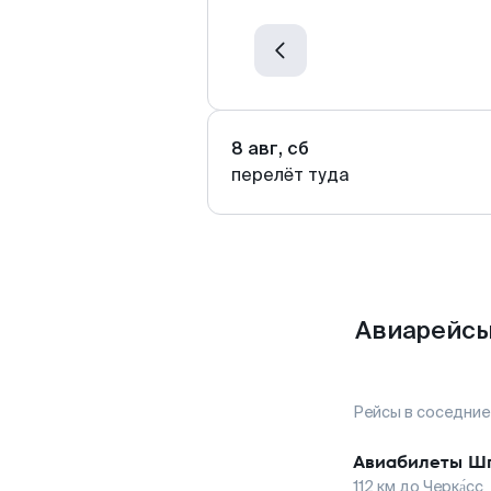
8 авг, сб
перелёт туда
Авиарейсы
Рейсы в соседние
Авиабилеты
Шп
112
км до
Черка́сс