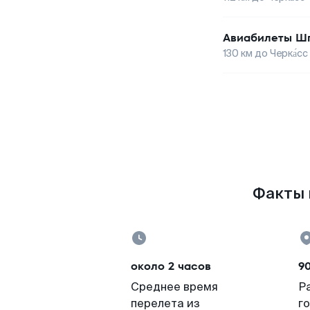
Авиабилеты
Шп
130
км до
Черка́сс
Факты 
около 2 часов
9
Среднее время
Р
перелета из
г