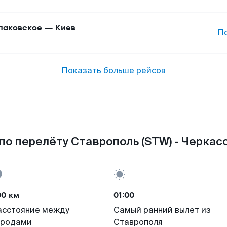
аковское
—
Киев
П
Показать больше рейсов
по перелёту Ставрополь (STW) - Черкасс
00 км
01:00
асстояние между
Самый ранний вылет из
ородами
Ставрополя