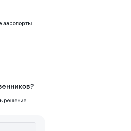
е аэропорты
твенников?
ть решение