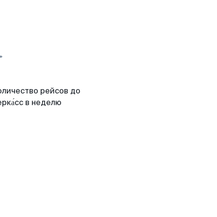
оличество рейсов до
рка́сс в неделю