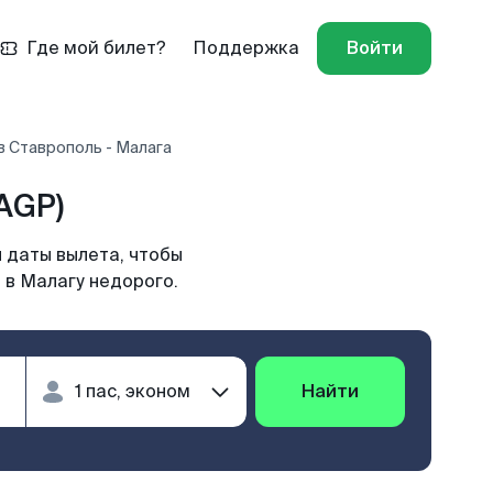
Где мой билет?
Поддержка
Войти
в Ставрополь - Малага
AGP)
 даты вылета, чтобы
 в Малагу недорого.
Найти