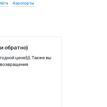
лёте
Аэропорты
 и обратно)
годной цене🙌. Также вы
у возвращения