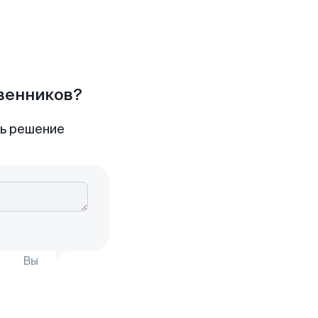
твенников?
ть решение
Вы