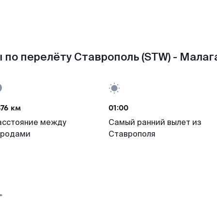
 по перелёту Ставрополь (STW) - Малага
76 км
01:00
асстояние между
Самый ранний вылет из
ородами
Ставрополя