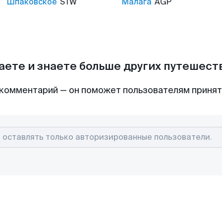
Шпаковское
STW
Малага
AGP
аете и знаете больше других путешес
комментарий — он поможет пользователям приня