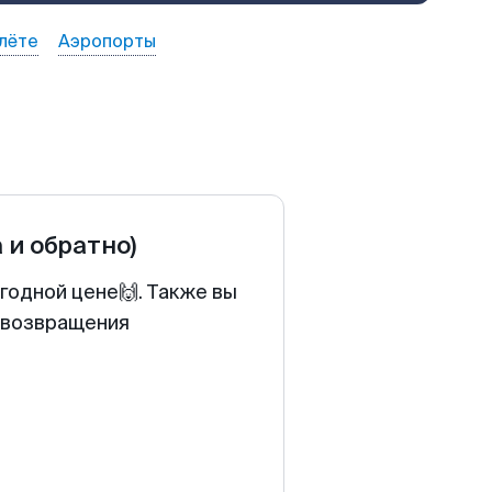
лёте
Аэропорты
а и обратно)
ыгодной цене🙌. Также вы
у возвращения