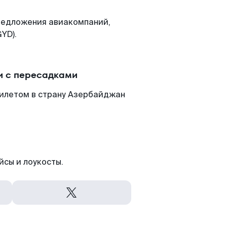
редложения авиакомпаний,
YD).
и с пересадками
билетом в страну Азербайджан
йсы и лоукосты.