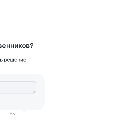
твенников?
ть решение
Вы