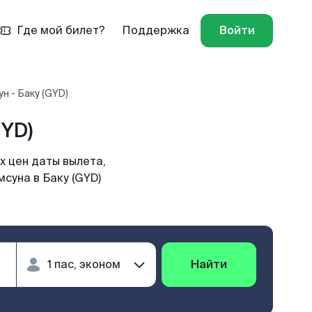
Где мой билет?
Поддержка
Войти
н - Баку (GYD)
GYD)
х цен даты вылета,
суна в Баку (GYD)
Найти