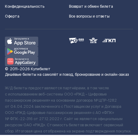
Конфиденциальность
Возврат и обмен билета
Оферта
Все вопросы и ответы
©
2011–2026
Купибилет
Дешёвые билеты на самолёт и поезд, бронирование и онлайн-заказ
Ж/Д билеты предоставляются партнёрами, в том числе
с использованием веб-системы ООО «РЖД – Цифровые
пассажирские решения» на основании договора № ЦПР-1282
от 04.04.2024 заключенного с Поставщиком услуг и Договора
ООО «РЖД-Цифровые пассажирские решения» c АО «ФПК»
№ ФПК-22-316 от 27.12.2022 г. Сайт не является официальным
ресурсом ОАО «РЖД». Стоимость билетов включает сервисный
сбор. Итоговая цена отображена на экране подтверждения покупки.
По вопросам рассмотрения обращений, жалоб, претензий граждан