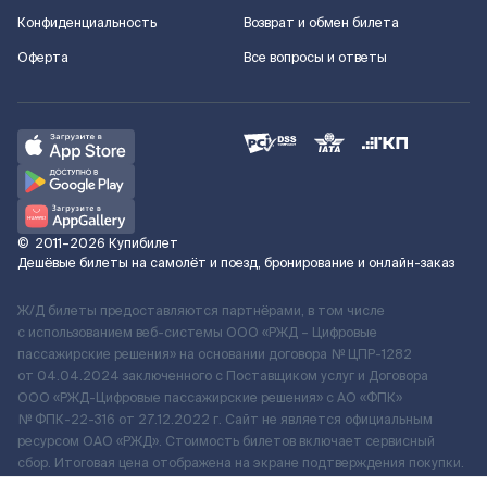
Конфиденциальность
Возврат и обмен билета
Оферта
Все вопросы и ответы
©
2011–2026
Купибилет
Дешёвые билеты на самолёт и поезд, бронирование и онлайн-заказ
Ж/Д билеты предоставляются партнёрами, в том числе
с использованием веб-системы ООО «РЖД – Цифровые
пассажирские решения» на основании договора № ЦПР-1282
от 04.04.2024 заключенного с Поставщиком услуг и Договора
ООО «РЖД-Цифровые пассажирские решения» c АО «ФПК»
№ ФПК-22-316 от 27.12.2022 г. Сайт не является официальным
ресурсом ОАО «РЖД». Стоимость билетов включает сервисный
сбор. Итоговая цена отображена на экране подтверждения покупки.
По вопросам рассмотрения обращений, жалоб, претензий граждан